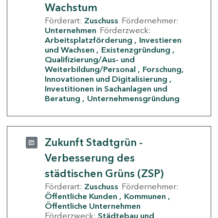
Wachstum
Förderart:
Zuschuss
Fördernehmer:
Unternehmen
Förderzweck:
Arbeitsplatzförderung
Investieren
und Wachsen
Existenzgründung
Qualifizierung/Aus- und
Weiterbildung/Personal
Forschung,
Innovationen und Digitalisierung
Investitionen in Sachanlagen und
Beratung
Unternehmensgründung
Zukunft Stadtgrün -
Verbesserung des
städtischen Grüns (ZSP)
Förderart:
Zuschuss
Fördernehmer:
Öffentliche Kunden
Kommunen
Öffentliche Unternehmen
Förderzweck:
Städtebau und