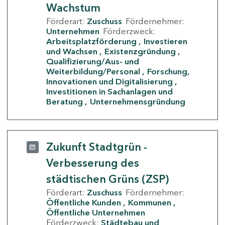
Wachstum
Förderart:
Zuschuss
Fördernehmer:
Unternehmen
Förderzweck:
Arbeitsplatzförderung
Investieren
und Wachsen
Existenzgründung
Qualifizierung/Aus- und
Weiterbildung/Personal
Forschung,
Innovationen und Digitalisierung
Investitionen in Sachanlagen und
Beratung
Unternehmensgründung
Zukunft Stadtgrün -
Verbesserung des
städtischen Grüns (ZSP)
Förderart:
Zuschuss
Fördernehmer:
Öffentliche Kunden
Kommunen
Öffentliche Unternehmen
Förderzweck:
Städtebau und