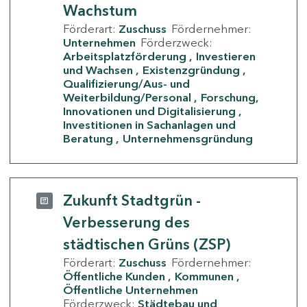
Wachstum
Förderart:
Zuschuss
Fördernehmer:
Unternehmen
Förderzweck:
Arbeitsplatzförderung
Investieren
und Wachsen
Existenzgründung
Qualifizierung/Aus- und
Weiterbildung/Personal
Forschung,
Innovationen und Digitalisierung
Investitionen in Sachanlagen und
Beratung
Unternehmensgründung
Zukunft Stadtgrün -
Verbesserung des
städtischen Grüns (ZSP)
Förderart:
Zuschuss
Fördernehmer:
Öffentliche Kunden
Kommunen
Öffentliche Unternehmen
Förderzweck:
Städtebau und