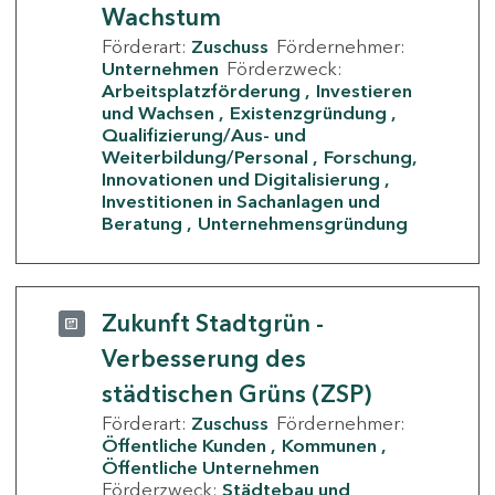
Wachstum
Förderart:
Zuschuss
Fördernehmer:
Unternehmen
Förderzweck:
Arbeitsplatzförderung
Investieren
und Wachsen
Existenzgründung
Qualifizierung/Aus- und
Weiterbildung/Personal
Forschung,
Innovationen und Digitalisierung
Investitionen in Sachanlagen und
Beratung
Unternehmensgründung
Zukunft Stadtgrün -
Verbesserung des
städtischen Grüns (ZSP)
Förderart:
Zuschuss
Fördernehmer:
Öffentliche Kunden
Kommunen
Öffentliche Unternehmen
Förderzweck:
Städtebau und