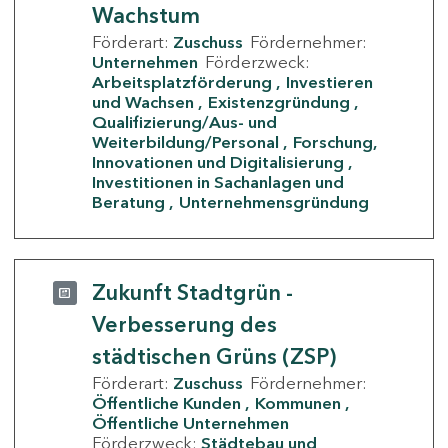
Wachstum
Förderart:
Zuschuss
Fördernehmer:
Unternehmen
Förderzweck:
Arbeitsplatzförderung
Investieren
und Wachsen
Existenzgründung
Qualifizierung/Aus- und
Weiterbildung/Personal
Forschung,
Innovationen und Digitalisierung
Investitionen in Sachanlagen und
Beratung
Unternehmensgründung
Zukunft Stadtgrün -
Verbesserung des
städtischen Grüns (ZSP)
Förderart:
Zuschuss
Fördernehmer:
Öffentliche Kunden
Kommunen
Öffentliche Unternehmen
Förderzweck:
Städtebau und