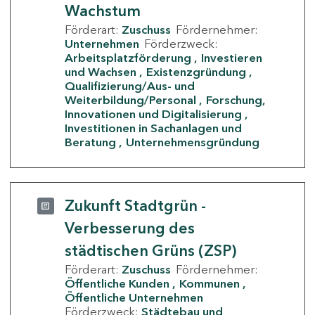
Wachstum
Förderart:
Zuschuss
Fördernehmer:
Unternehmen
Förderzweck:
Arbeitsplatzförderung
Investieren
und Wachsen
Existenzgründung
Qualifizierung/Aus- und
Weiterbildung/Personal
Forschung,
Innovationen und Digitalisierung
Investitionen in Sachanlagen und
Beratung
Unternehmensgründung
Zukunft Stadtgrün -
Verbesserung des
städtischen Grüns (ZSP)
Förderart:
Zuschuss
Fördernehmer:
Öffentliche Kunden
Kommunen
Öffentliche Unternehmen
Förderzweck:
Städtebau und