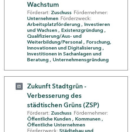
Wachstum
Förderart:
Zuschuss
Fördernehmer:
Unternehmen
Förderzweck:
Arbeitsplatzförderung
Investieren
und Wachsen
Existenzgründung
Qualifizierung/Aus- und
Weiterbildung/Personal
Forschung,
Innovationen und Digitalisierung
Investitionen in Sachanlagen und
Beratung
Unternehmensgründung
Zukunft Stadtgrün -
Verbesserung des
städtischen Grüns (ZSP)
Förderart:
Zuschuss
Fördernehmer:
Öffentliche Kunden
Kommunen
Öffentliche Unternehmen
Förderzweck:
Städtebau und