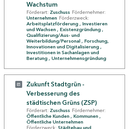
Wachstum
Förderart:
Zuschuss
Fördernehmer:
Unternehmen
Förderzweck:
Arbeitsplatzförderung
Investieren
und Wachsen
Existenzgründung
Qualifizierung/Aus- und
Weiterbildung/Personal
Forschung,
Innovationen und Digitalisierung
Investitionen in Sachanlagen und
Beratung
Unternehmensgründung
Zukunft Stadtgrün -
Verbesserung des
städtischen Grüns (ZSP)
Förderart:
Zuschuss
Fördernehmer:
Öffentliche Kunden
Kommunen
Öffentliche Unternehmen
Förderzweck:
Städtebau und