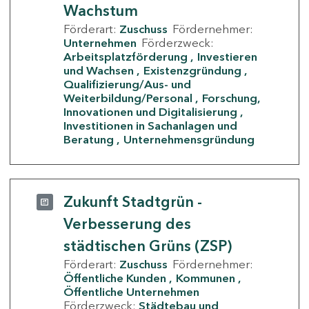
Wachstum
Förderart:
Zuschuss
Fördernehmer:
Unternehmen
Förderzweck:
Arbeitsplatzförderung
Investieren
und Wachsen
Existenzgründung
Qualifizierung/Aus- und
Weiterbildung/Personal
Forschung,
Innovationen und Digitalisierung
Investitionen in Sachanlagen und
Beratung
Unternehmensgründung
Zukunft Stadtgrün -
Verbesserung des
städtischen Grüns (ZSP)
Förderart:
Zuschuss
Fördernehmer:
Öffentliche Kunden
Kommunen
Öffentliche Unternehmen
Förderzweck:
Städtebau und