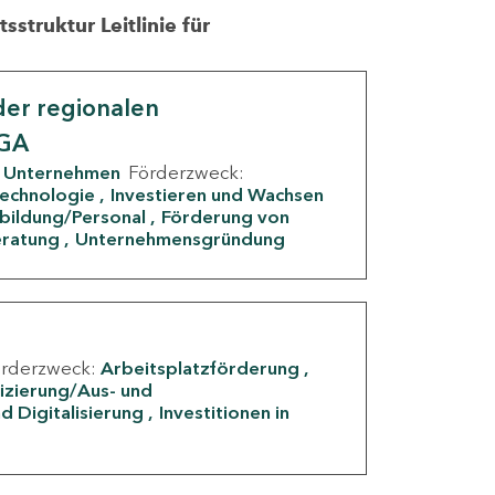
struktur Leitlinie für
er regionalen
IGA
Unternehmen
Förderzweck:
Technologie
Investieren und Wachsen
rbildung/Personal
Förderung von
eratung
Unternehmensgründung
örderzweck:
Arbeitsplatzförderung
fizierung/Aus- und
d Digitalisierung
Investitionen in
g