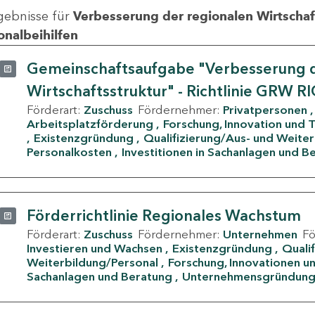
gebnisse für
Verbesserung der regionalen Wirtschafts
onalbeihilfen
Gemeinschaftsaufgabe "Verbesserung d
Wirtschaftsstruktur" - Richtlinie GRW R
Förderart:
Zuschuss
Fördernehmer:
Privatpersonen
Arbeitsplatzförderung
Forschung, Innovation und 
Existenzgründung
Qualifizierung/Aus- und Weite
Personalkosten
Investitionen in Sachanlagen und B
Förderrichtlinie Regionales Wachstum
Förderart:
Zuschuss
Fördernehmer:
Unternehmen
F
Investieren und Wachsen
Existenzgründung
Quali
Weiterbildung/Personal
Forschung, Innovationen un
Sachanlagen und Beratung
Unternehmensgründun