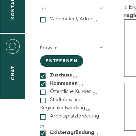
KONTAKT
5 Er
Typ
gen
regi
Webcontent, Artikel
n
(5)
Kategorie
ENTFERNEN
CHAT
icecenter
Zuschuss
(4)
Kommunen
(3)
Öffentliche Kunden
(3)
taktformular
Städtebau und
Regionalentwicklung
(3)
Arbeitsplatzförderung
erportal
(2)
Existenzgründung
(2)