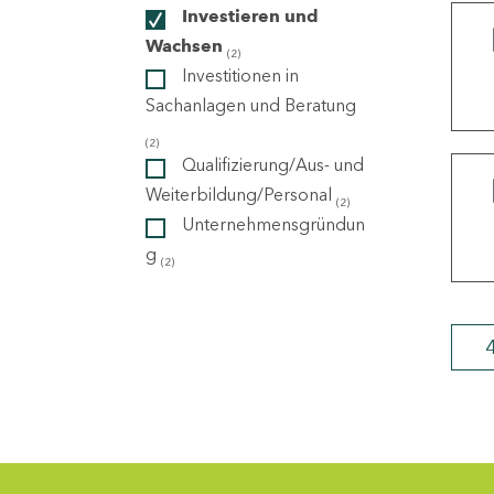
Investieren und
Wachsen
(2)
ndorte
Investitionen in
Sachanlagen und Beratung
(2)
Qualifizierung/Aus- und
Weiterbildung/Personal
(2)
Unternehmensgründun
g
(2)