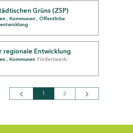
tädtischen Grüns (ZSP)
den
Kommunen
Öffentliche
entwicklung
r regionale Entwicklung
den
Kommunen
Förderzweck:
1
2
Seite
Seite