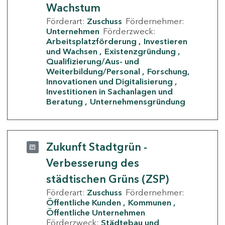
Wachstum
Förderart:
Zuschuss
Fördernehmer:
Unternehmen
Förderzweck:
Arbeitsplatzförderung
Investieren
und Wachsen
Existenzgründung
Qualifizierung/Aus- und
Weiterbildung/Personal
Forschung,
Innovationen und Digitalisierung
Investitionen in Sachanlagen und
Beratung
Unternehmensgründung
Zukunft Stadtgrün -
Verbesserung des
städtischen Grüns (ZSP)
Förderart:
Zuschuss
Fördernehmer:
Öffentliche Kunden
Kommunen
Öffentliche Unternehmen
Förderzweck:
Städtebau und