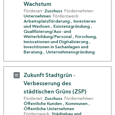
Wachstum
Förderart:
Zuschuss
Fördernehmer:
Unternehmen
Förderzweck:
Arbeitsplatzförderung
Investieren
und Wachsen
Existenzgründung
Qualifizierung/Aus- und
Weiterbildung/Personal
Forschung,
Innovationen und Digitalisierung
Investitionen in Sachanlagen und
Beratung
Unternehmensgründung
Zukunft Stadtgrün -
Verbesserung des
städtischen Grüns (ZSP)
Förderart:
Zuschuss
Fördernehmer:
Öffentliche Kunden
Kommunen
Öffentliche Unternehmen
Förderzweck:
Städtebau und