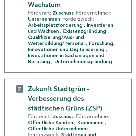
Wachstum
Förderart:
Zuschuss
Fördernehmer:
Unternehmen
Förderzweck:
Arbeitsplatzförderung
Investieren
und Wachsen
Existenzgründung
Qualifizierung/Aus- und
Weiterbildung/Personal
Forschung,
Innovationen und Digitalisierung
Investitionen in Sachanlagen und
Beratung
Unternehmensgründung
Zukunft Stadtgrün -
Verbesserung des
städtischen Grüns (ZSP)
Förderart:
Zuschuss
Fördernehmer:
Öffentliche Kunden
Kommunen
Öffentliche Unternehmen
Förderzweck:
Städtebau und