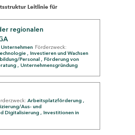
struktur Leitlinie für
er regionalen
IGA
Unternehmen
Förderzweck:
Technologie
Investieren und Wachsen
rbildung/Personal
Förderung von
eratung
Unternehmensgründung
örderzweck:
Arbeitsplatzförderung
fizierung/Aus- und
d Digitalisierung
Investitionen in
g