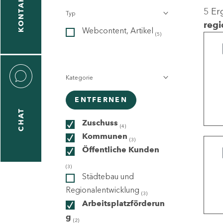
KONTAKT
5 Er
Typ
gen
regi
Webcontent, Artikel
n
(5)
Kategorie
ENTFERNEN
CHAT
icecenter
Zuschuss
(4)
Kommunen
(3)
Öffentliche Kunden
taktformular
(3)
Städtebau und
Regionalentwicklung
(3)
Arbeitsplatzförderun
erportal
g
(2)