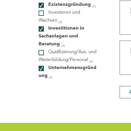
Existenzgründung
(2)
Investieren und
ndorte
Wachsen
(2)
Investitionen in
Sachanlagen und
Beratung
(2)
Qualifizierung/Aus- und
Weiterbildung/Personal
(2)
Unternehmensgründ
ung
(2)