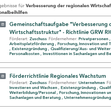
gebnisse für
Verbesserung der regionalen Wirtschafts
onalbeihilfen
Gemeinschaftsaufgabe "Verbesserung d
Wirtschaftsstruktur" - Richtlinie GRW R
Förderart:
Zuschuss
Fördernehmer:
Privatpersonen
Arbeitsplatzförderung
Forschung, Innovation und 
Existenzgründung
Qualifizierung/Aus- und Weite
Personalkosten
Investitionen in Sachanlagen und B
Förderrichtlinie Regionales Wachstum
Förderart:
Zuschuss
Fördernehmer:
Unternehmen
F
Investieren und Wachsen
Existenzgründung
Quali
Weiterbildung/Personal
Forschung, Innovationen un
Sachanlagen und Beratung
Unternehmensgründun