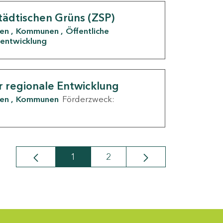
tädtischen Grüns (ZSP)
den
Kommunen
Öffentliche
entwicklung
r regionale Entwicklung
den
Kommunen
Förderzweck:
1
2
Seite
Seite