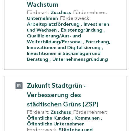
Wachstum
Förderart:
Zuschuss
Fördernehmer:
Unternehmen
Förderzweck:
Arbeitsplatzförderung
Investieren
und Wachsen
Existenzgründung
Qualifizierung/Aus- und
Weiterbildung/Personal
Forschung,
Innovationen und Digitalisierung
Investitionen in Sachanlagen und
Beratung
Unternehmensgründung
Zukunft Stadtgrün -
Verbesserung des
städtischen Grüns (ZSP)
Förderart:
Zuschuss
Fördernehmer:
Öffentliche Kunden
Kommunen
Öffentliche Unternehmen
Förderzweck:
Städtebau und