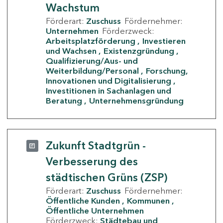
Wachstum
Förderart:
Zuschuss
Fördernehmer:
Unternehmen
Förderzweck:
Arbeitsplatzförderung
Investieren
und Wachsen
Existenzgründung
Qualifizierung/Aus- und
Weiterbildung/Personal
Forschung,
Innovationen und Digitalisierung
Investitionen in Sachanlagen und
Beratung
Unternehmensgründung
Zukunft Stadtgrün -
Verbesserung des
städtischen Grüns (ZSP)
Förderart:
Zuschuss
Fördernehmer:
Öffentliche Kunden
Kommunen
Öffentliche Unternehmen
Förderzweck:
Städtebau und