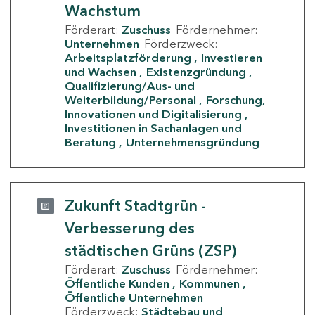
Wachstum
Förderart:
Zuschuss
Fördernehmer:
Unternehmen
Förderzweck:
Arbeitsplatzförderung
Investieren
und Wachsen
Existenzgründung
Qualifizierung/Aus- und
Weiterbildung/Personal
Forschung,
Innovationen und Digitalisierung
Investitionen in Sachanlagen und
Beratung
Unternehmensgründung
Zukunft Stadtgrün -
Verbesserung des
städtischen Grüns (ZSP)
Förderart:
Zuschuss
Fördernehmer:
Öffentliche Kunden
Kommunen
Öffentliche Unternehmen
Förderzweck:
Städtebau und