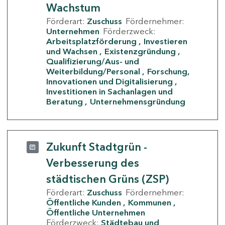
Wachstum
Förderart:
Zuschuss
Fördernehmer:
Unternehmen
Förderzweck:
Arbeitsplatzförderung
Investieren
und Wachsen
Existenzgründung
Qualifizierung/Aus- und
Weiterbildung/Personal
Forschung,
Innovationen und Digitalisierung
Investitionen in Sachanlagen und
Beratung
Unternehmensgründung
Zukunft Stadtgrün -
Verbesserung des
städtischen Grüns (ZSP)
Förderart:
Zuschuss
Fördernehmer:
Öffentliche Kunden
Kommunen
Öffentliche Unternehmen
Förderzweck:
Städtebau und