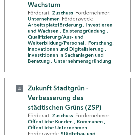
Wachstum
Förderart:
Zuschuss
Fördernehmer:
Unternehmen
Förderzweck:
Arbeitsplatzförderung
Investieren
und Wachsen
Existenzgründung
Qualifizierung/Aus- und
Weiterbildung/Personal
Forschung,
Innovationen und Digitalisierung
Investitionen in Sachanlagen und
Beratung
Unternehmensgründung
Zukunft Stadtgrün -
Verbesserung des
städtischen Grüns (ZSP)
Förderart:
Zuschuss
Fördernehmer:
Öffentliche Kunden
Kommunen
Öffentliche Unternehmen
Förderzweck:
Städtebau und