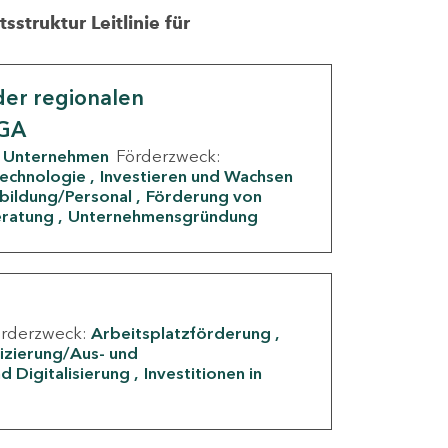
struktur Leitlinie für
er regionalen
IGA
Unternehmen
Förderzweck:
Technologie
Investieren und Wachsen
rbildung/Personal
Förderung von
eratung
Unternehmensgründung
örderzweck:
Arbeitsplatzförderung
fizierung/Aus- und
d Digitalisierung
Investitionen in
g