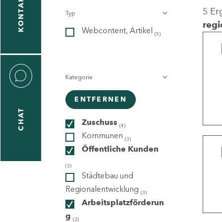
KONTAKT
5 Er
Typ
gen
regi
Webcontent, Artikel
n
(5)
Kategorie
ENTFERNEN
CHAT
icecenter
Zuschuss
(4)
Kommunen
(3)
Öffentliche Kunden
taktformular
(3)
Städtebau und
Regionalentwicklung
(3)
Arbeitsplatzförderun
erportal
g
(2)