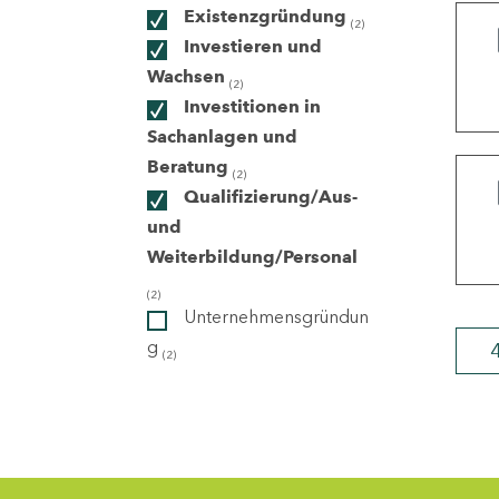
Existenzgründung
(2)
Investieren und
ndorte
Wachsen
(2)
Investitionen in
Sachanlagen und
Beratung
(2)
Qualifizierung/Aus-
und
Weiterbildung/Personal
(2)
Unternehmensgründun
g
(2)