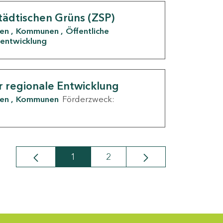
tädtischen Grüns (ZSP)
den
Kommunen
Öffentliche
entwicklung
r regionale Entwicklung
den
Kommunen
Förderzweck:
1
2
Seite
Seite