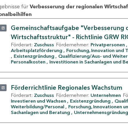
gebnisse für
Verbesserung der regionalen Wirtschafts
onalbeihilfen
Gemeinschaftsaufgabe "Verbesserung d
Wirtschaftsstruktur" - Richtlinie GRW R
Förderart:
Zuschuss
Fördernehmer:
Privatpersonen
Arbeitsplatzförderung
Forschung, Innovation und 
Existenzgründung
Qualifizierung/Aus- und Weite
Personalkosten
Investitionen in Sachanlagen und B
Förderrichtlinie Regionales Wachstum
Förderart:
Zuschuss
Fördernehmer:
Unternehmen
F
Investieren und Wachsen
Existenzgründung
Quali
Weiterbildung/Personal
Forschung, Innovationen un
Sachanlagen und Beratung
Unternehmensgründun