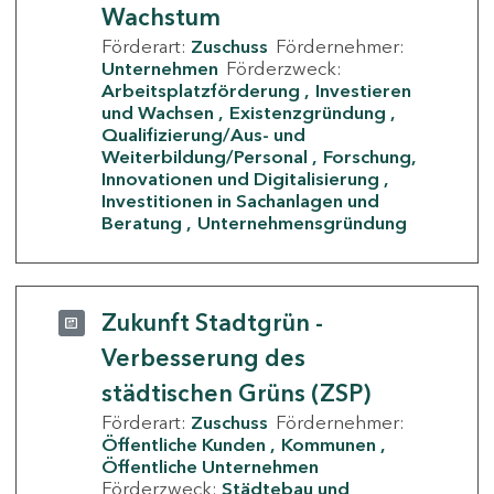
Wachstum
Förderart:
Zuschuss
Fördernehmer:
Unternehmen
Förderzweck:
Arbeitsplatzförderung
Investieren
und Wachsen
Existenzgründung
Qualifizierung/Aus- und
Weiterbildung/Personal
Forschung,
Innovationen und Digitalisierung
Investitionen in Sachanlagen und
Beratung
Unternehmensgründung
Zukunft Stadtgrün -
Verbesserung des
städtischen Grüns (ZSP)
Förderart:
Zuschuss
Fördernehmer:
Öffentliche Kunden
Kommunen
Öffentliche Unternehmen
Förderzweck:
Städtebau und