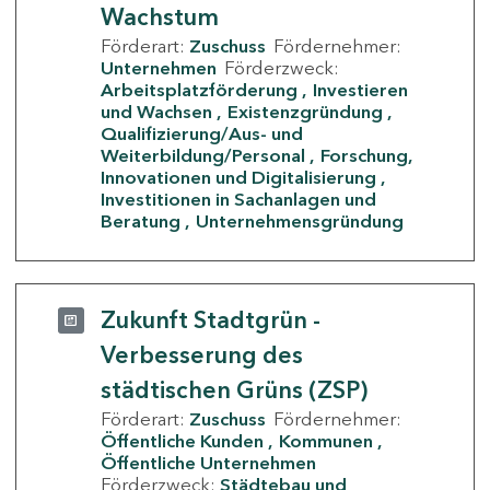
Wachstum
Förderart:
Zuschuss
Fördernehmer:
Unternehmen
Förderzweck:
Arbeitsplatzförderung
Investieren
und Wachsen
Existenzgründung
Qualifizierung/Aus- und
Weiterbildung/Personal
Forschung,
Innovationen und Digitalisierung
Investitionen in Sachanlagen und
Beratung
Unternehmensgründung
Zukunft Stadtgrün -
Verbesserung des
städtischen Grüns (ZSP)
Förderart:
Zuschuss
Fördernehmer:
Öffentliche Kunden
Kommunen
Öffentliche Unternehmen
Förderzweck:
Städtebau und