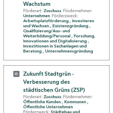
Wachstum
Förderart:
Zuschuss
Fördernehmer:
Unternehmen
Förderzweck:
Arbeitsplatzförderung
Investieren
und Wachsen
Existenzgründung
Qualifizierung/Aus- und
Weiterbildung/Personal
Forschung,
Innovationen und Digitalisierung
Investitionen in Sachanlagen und
Beratung
Unternehmensgründung
Zukunft Stadtgrün -
Verbesserung des
städtischen Grüns (ZSP)
Förderart:
Zuschuss
Fördernehmer:
Öffentliche Kunden
Kommunen
Öffentliche Unternehmen
Förderzweck:
Städtebau und