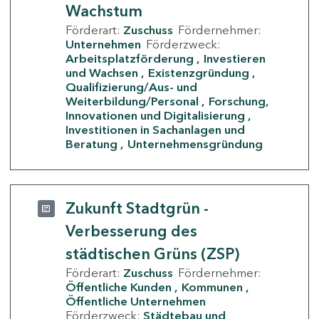
Wachstum
Förderart:
Zuschuss
Fördernehmer:
Unternehmen
Förderzweck:
Arbeitsplatzförderung
Investieren
und Wachsen
Existenzgründung
Qualifizierung/Aus- und
Weiterbildung/Personal
Forschung,
Innovationen und Digitalisierung
Investitionen in Sachanlagen und
Beratung
Unternehmensgründung
Zukunft Stadtgrün -
Verbesserung des
städtischen Grüns (ZSP)
Förderart:
Zuschuss
Fördernehmer:
Öffentliche Kunden
Kommunen
Öffentliche Unternehmen
Förderzweck:
Städtebau und