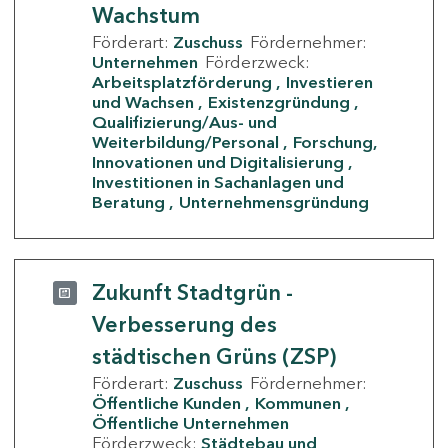
Wachstum
Förderart:
Zuschuss
Fördernehmer:
Unternehmen
Förderzweck:
Arbeitsplatzförderung
Investieren
und Wachsen
Existenzgründung
Qualifizierung/Aus- und
Weiterbildung/Personal
Forschung,
Innovationen und Digitalisierung
Investitionen in Sachanlagen und
Beratung
Unternehmensgründung
Zukunft Stadtgrün -
Verbesserung des
städtischen Grüns (ZSP)
Förderart:
Zuschuss
Fördernehmer:
Öffentliche Kunden
Kommunen
Öffentliche Unternehmen
Förderzweck:
Städtebau und