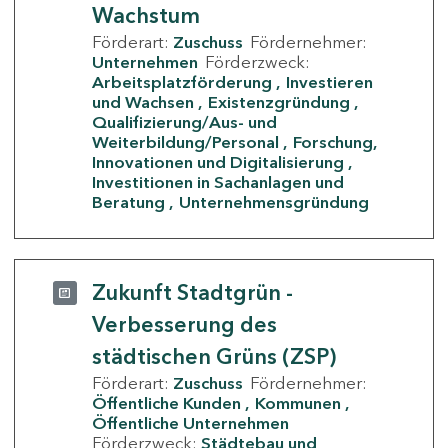
Wachstum
Förderart:
Zuschuss
Fördernehmer:
Unternehmen
Förderzweck:
Arbeitsplatzförderung
Investieren
und Wachsen
Existenzgründung
Qualifizierung/Aus- und
Weiterbildung/Personal
Forschung,
Innovationen und Digitalisierung
Investitionen in Sachanlagen und
Beratung
Unternehmensgründung
Zukunft Stadtgrün -
Verbesserung des
städtischen Grüns (ZSP)
Förderart:
Zuschuss
Fördernehmer:
Öffentliche Kunden
Kommunen
Öffentliche Unternehmen
Förderzweck:
Städtebau und