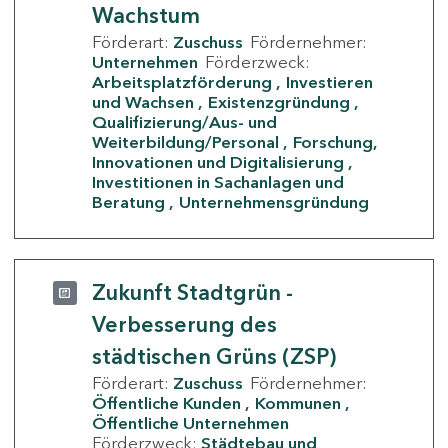
Wachstum
Förderart:
Zuschuss
Fördernehmer:
Unternehmen
Förderzweck:
Arbeitsplatzförderung
Investieren
und Wachsen
Existenzgründung
Qualifizierung/Aus- und
Weiterbildung/Personal
Forschung,
Innovationen und Digitalisierung
Investitionen in Sachanlagen und
Beratung
Unternehmensgründung
Zukunft Stadtgrün -
Verbesserung des
städtischen Grüns (ZSP)
Förderart:
Zuschuss
Fördernehmer:
Öffentliche Kunden
Kommunen
Öffentliche Unternehmen
Förderzweck:
Städtebau und