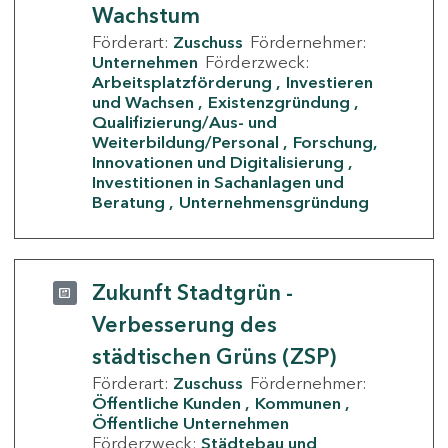
Wachstum
Förderart:
Zuschuss
Fördernehmer:
Unternehmen
Förderzweck:
Arbeitsplatzförderung
Investieren
und Wachsen
Existenzgründung
Qualifizierung/Aus- und
Weiterbildung/Personal
Forschung,
Innovationen und Digitalisierung
Investitionen in Sachanlagen und
Beratung
Unternehmensgründung
Zukunft Stadtgrün -
Verbesserung des
städtischen Grüns (ZSP)
Förderart:
Zuschuss
Fördernehmer:
Öffentliche Kunden
Kommunen
Öffentliche Unternehmen
Förderzweck:
Städtebau und