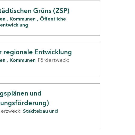
tädtischen Grüns (ZSP)
den
Kommunen
Öffentliche
entwicklung
r regionale Entwicklung
den
Kommunen
Förderzweck:
ngsplänen und
nungsförderung)
derzweck:
Städtebau und