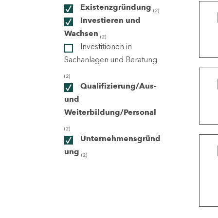
Existenzgründung
(2)
Investieren und
ndorte
Wachsen
(2)
Investitionen in
Sachanlagen und Beratung
(2)
Qualifizierung/Aus-
und
Weiterbildung/Personal
(2)
Unternehmensgründ
ung
(2)