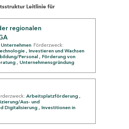
struktur Leitlinie für
er regionalen
IGA
Unternehmen
Förderzweck:
Technologie
Investieren und Wachsen
rbildung/Personal
Förderung von
eratung
Unternehmensgründung
örderzweck:
Arbeitsplatzförderung
fizierung/Aus- und
d Digitalisierung
Investitionen in
g