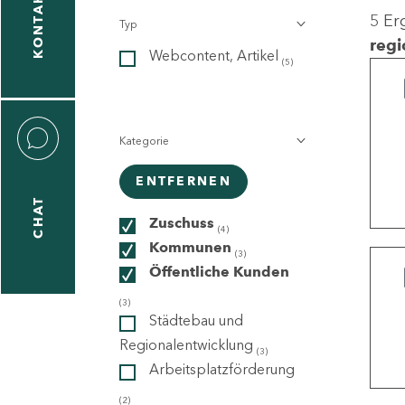
KONTAKT
5 Er
Typ
gen
regi
Webcontent, Artikel
n
(5)
Kategorie
ENTFERNEN
CHAT
icecenter
Zuschuss
(4)
Kommunen
(3)
Öffentliche Kunden
taktformular
(3)
Städtebau und
Regionalentwicklung
(3)
Arbeitsplatzförderung
erportal
(2)