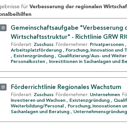
gebnisse für
Verbesserung der regionalen Wirtschafts
onalbeihilfen
Gemeinschaftsaufgabe "Verbesserung d
Wirtschaftsstruktur" - Richtlinie GRW R
Förderart:
Zuschuss
Fördernehmer:
Privatpersonen
Arbeitsplatzförderung
Forschung, Innovation und 
Existenzgründung
Qualifizierung/Aus- und Weite
Personalkosten
Investitionen in Sachanlagen und B
Förderrichtlinie Regionales Wachstum
Förderart:
Zuschuss
Fördernehmer:
Unternehmen
F
Investieren und Wachsen
Existenzgründung
Quali
Weiterbildung/Personal
Forschung, Innovationen un
Sachanlagen und Beratung
Unternehmensgründun