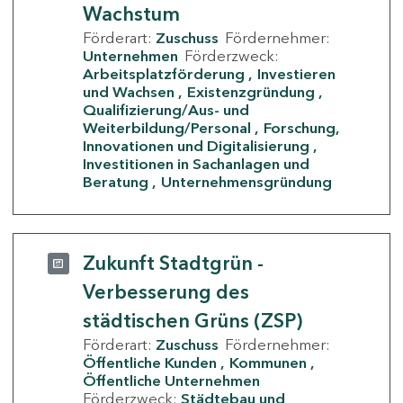
Wachstum
Förderart:
Zuschuss
Fördernehmer:
Unternehmen
Förderzweck:
Arbeitsplatzförderung
Investieren
und Wachsen
Existenzgründung
Qualifizierung/Aus- und
Weiterbildung/Personal
Forschung,
Innovationen und Digitalisierung
Investitionen in Sachanlagen und
Beratung
Unternehmensgründung
Zukunft Stadtgrün -
Verbesserung des
städtischen Grüns (ZSP)
Förderart:
Zuschuss
Fördernehmer:
Öffentliche Kunden
Kommunen
Öffentliche Unternehmen
Förderzweck:
Städtebau und