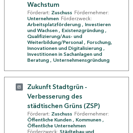
Wachstum
Förderart:
Zuschuss
Fördernehmer:
Unternehmen
Förderzweck:
Arbeitsplatzförderung
Investieren
und Wachsen
Existenzgründung
Qualifizierung/Aus- und
Weiterbildung/Personal
Forschung,
Innovationen und Digitalisierung
Investitionen in Sachanlagen und
Beratung
Unternehmensgründung
Zukunft Stadtgrün -
Verbesserung des
städtischen Grüns (ZSP)
Förderart:
Zuschuss
Fördernehmer:
Öffentliche Kunden
Kommunen
Öffentliche Unternehmen
Förderzweck:
Städtebau und