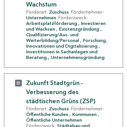
Wachstum
Förderart:
Zuschuss
Fördernehmer:
Unternehmen
Förderzweck:
Arbeitsplatzförderung
Investieren
und Wachsen
Existenzgründung
Qualifizierung/Aus- und
Weiterbildung/Personal
Forschung,
Innovationen und Digitalisierung
Investitionen in Sachanlagen und
Beratung
Unternehmensgründung
Zukunft Stadtgrün -
Verbesserung des
städtischen Grüns (ZSP)
Förderart:
Zuschuss
Fördernehmer:
Öffentliche Kunden
Kommunen
Öffentliche Unternehmen
Förderzweck:
Städtebau und