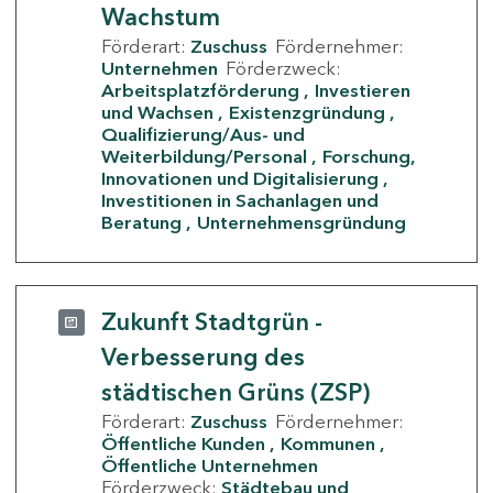
Wachstum
Förderart:
Zuschuss
Fördernehmer:
Unternehmen
Förderzweck:
Arbeitsplatzförderung
Investieren
und Wachsen
Existenzgründung
Qualifizierung/Aus- und
Weiterbildung/Personal
Forschung,
Innovationen und Digitalisierung
Investitionen in Sachanlagen und
Beratung
Unternehmensgründung
Zukunft Stadtgrün -
Verbesserung des
städtischen Grüns (ZSP)
Förderart:
Zuschuss
Fördernehmer:
Öffentliche Kunden
Kommunen
Öffentliche Unternehmen
Förderzweck:
Städtebau und