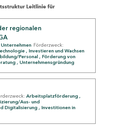
struktur Leitlinie für
er regionalen
IGA
Unternehmen
Förderzweck:
Technologie
Investieren und Wachsen
rbildung/Personal
Förderung von
eratung
Unternehmensgründung
örderzweck:
Arbeitsplatzförderung
fizierung/Aus- und
d Digitalisierung
Investitionen in
g