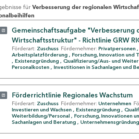
gebnisse für
Verbesserung der regionalen Wirtschafts
onalbeihilfen
Gemeinschaftsaufgabe "Verbesserung d
Wirtschaftsstruktur" - Richtlinie GRW R
Förderart:
Zuschuss
Fördernehmer:
Privatpersonen
Arbeitsplatzförderung
Forschung, Innovation und 
Existenzgründung
Qualifizierung/Aus- und Weite
Personalkosten
Investitionen in Sachanlagen und B
Förderrichtlinie Regionales Wachstum
Förderart:
Zuschuss
Fördernehmer:
Unternehmen
F
Investieren und Wachsen
Existenzgründung
Quali
Weiterbildung/Personal
Forschung, Innovationen un
Sachanlagen und Beratung
Unternehmensgründun