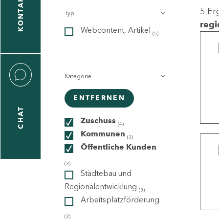
KONTAKT
5 Er
Typ
gen
regi
Webcontent, Artikel
n
(5)
Kategorie
ENTFERNEN
CHAT
icecenter
Zuschuss
(4)
Kommunen
(3)
Öffentliche Kunden
taktformular
(3)
Städtebau und
Regionalentwicklung
(3)
Arbeitsplatzförderung
erportal
(2)