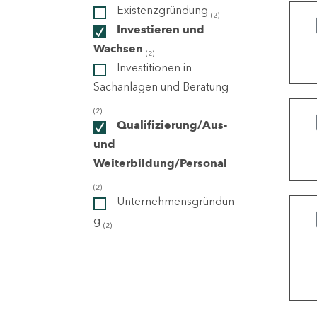
Existenzgründung
(2)
Investieren und
ndorte
Wachsen
(2)
Investitionen in
Sachanlagen und Beratung
(2)
Qualifizierung/Aus-
und
Weiterbildung/Personal
(2)
Unternehmensgründun
g
(2)