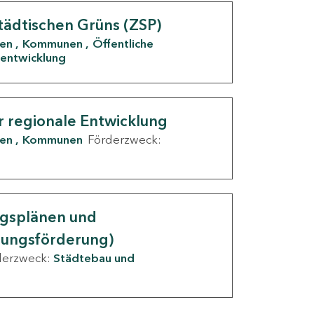
tädtischen Grüns (ZSP)
den
Kommunen
Öffentliche
entwicklung
r regionale Entwicklung
den
Kommunen
Förderzweck:
ngsplänen und
nungsförderung)
derzweck:
Städtebau und