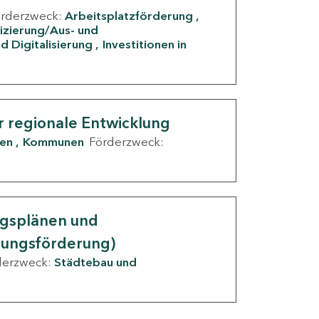
örderzweck:
Arbeitsplatzförderung
fizierung/Aus- und
d Digitalisierung
Investitionen in
g
r regionale Entwicklung
den
Kommunen
Förderzweck:
ngsplänen und
nungsförderung)
derzweck:
Städtebau und