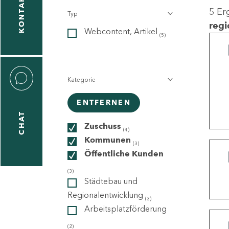
KONTAKT
5 Er
Typ
gen
regi
Webcontent, Artikel
n
(5)
Kategorie
ENTFERNEN
CHAT
icecenter
Zuschuss
(4)
Kommunen
(3)
Öffentliche Kunden
taktformular
(3)
Städtebau und
Regionalentwicklung
(3)
Arbeitsplatzförderung
erportal
(2)