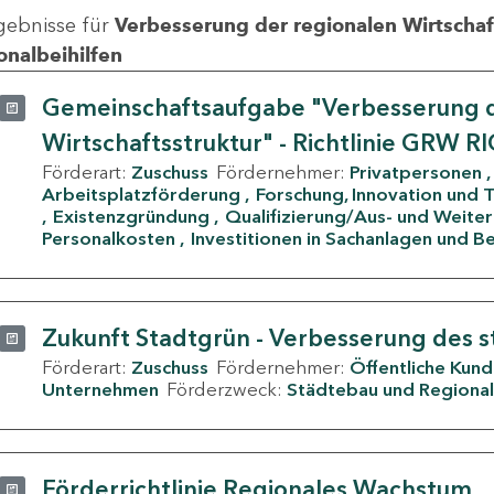
gebnisse für
Verbesserung der regionalen Wirtschafts
onalbeihilfen
Gemeinschaftsaufgabe "Verbesserung d
Wirtschaftsstruktur" - Richtlinie GRW R
Förderart:
Zuschuss
Fördernehmer:
Privatpersonen
Arbeitsplatzförderung
Forschung, Innovation und 
Existenzgründung
Qualifizierung/Aus- und Weite
Personalkosten
Investitionen in Sachanlagen und B
Zukunft Stadtgrün - Verbesserung des s
Förderart:
Zuschuss
Fördernehmer:
Öffentliche Kun
Unternehmen
Förderzweck:
Städtebau und Regional
Förderrichtlinie Regionales Wachstum