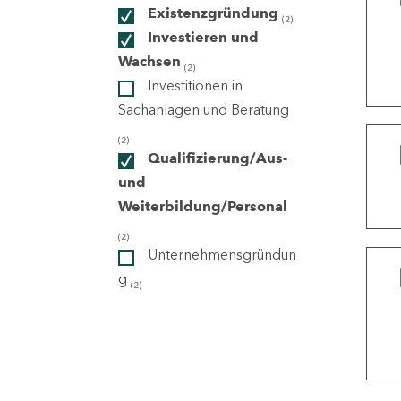
Existenzgründung
(2)
Investieren und
ndorte
Wachsen
(2)
Investitionen in
Sachanlagen und Beratung
(2)
Qualifizierung/Aus-
und
Weiterbildung/Personal
(2)
Unternehmensgründun
g
(2)