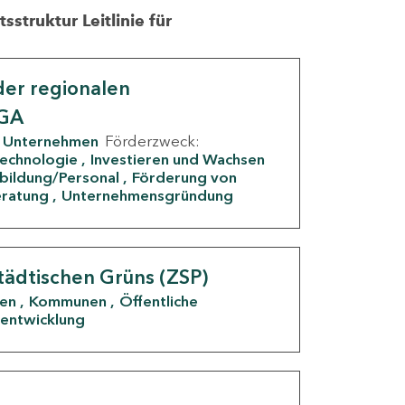
struktur Leitlinie für
er regionalen
IGA
Unternehmen
Förderzweck:
Technologie
Investieren und Wachsen
rbildung/Personal
Förderung von
eratung
Unternehmensgründung
tädtischen Grüns (ZSP)
den
Kommunen
Öffentliche
entwicklung