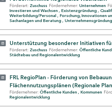
Förderart:
Zuschuss
Fördernehmer:
Unternehmen
F
Investieren und Wachsen
Existenzgründung
Quali
Weiterbildung/Personal
Forschung, Innovationen un
Sachanlagen und Beratung
Unternehmensgründun
Unterstützung besonderer Initiativen fü
Förderart:
Zuschuss
Fördernehmer:
Öffentliche Kun
Städtebau und Regionalentwicklung
FRL RegioPlan - Förderung von Bebauu
Flächennutzungsplänen (Regionale Pla
Fördernehmer:
Öffentliche Kunden
Kommunen
För
Regionalentwicklung