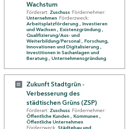
Wachstum
Förderart:
Zuschuss
Fördernehmer:
Unternehmen
Förderzweck:
Arbeitsplatzförderung
Investieren
und Wachsen
Existenzgründung
Qualifizierung/Aus- und
Weiterbildung/Personal
Forschung,
Innovationen und Digitalisierung
Investitionen in Sachanlagen und
Beratung
Unternehmensgründung
Zukunft Stadtgrün -
Verbesserung des
städtischen Grüns (ZSP)
Förderart:
Zuschuss
Fördernehmer:
Öffentliche Kunden
Kommunen
Öffentliche Unternehmen
Förderzweck:
Städtebau und