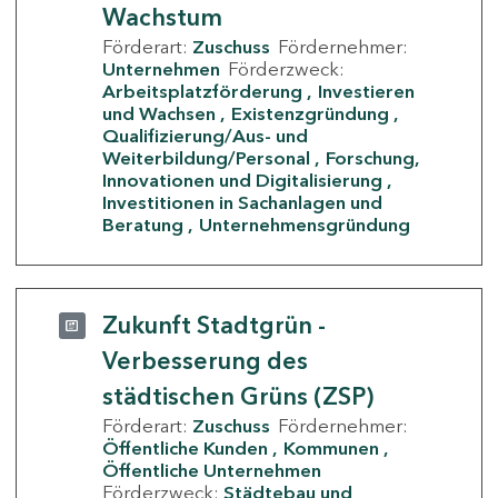
Wachstum
Förderart:
Zuschuss
Fördernehmer:
Unternehmen
Förderzweck:
Arbeitsplatzförderung
Investieren
und Wachsen
Existenzgründung
Qualifizierung/Aus- und
Weiterbildung/Personal
Forschung,
Innovationen und Digitalisierung
Investitionen in Sachanlagen und
Beratung
Unternehmensgründung
Zukunft Stadtgrün -
Verbesserung des
städtischen Grüns (ZSP)
Förderart:
Zuschuss
Fördernehmer:
Öffentliche Kunden
Kommunen
Öffentliche Unternehmen
Förderzweck:
Städtebau und