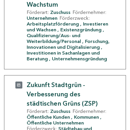
Wachstum
Förderart:
Zuschuss
Fördernehmer:
Unternehmen
Förderzweck:
Arbeitsplatzförderung
Investieren
und Wachsen
Existenzgründung
Qualifizierung/Aus- und
Weiterbildung/Personal
Forschung,
Innovationen und Digitalisierung
Investitionen in Sachanlagen und
Beratung
Unternehmensgründung
Zukunft Stadtgrün -
Verbesserung des
städtischen Grüns (ZSP)
Förderart:
Zuschuss
Fördernehmer:
Öffentliche Kunden
Kommunen
Öffentliche Unternehmen
Förderzweck:
Städtebau und