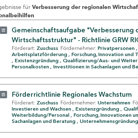
gebnisse für
Verbesserung der regionalen Wirtschafts
onalbeihilfen
Gemeinschaftsaufgabe "Verbesserung d
Wirtschaftsstruktur" - Richtlinie GRW R
Förderart:
Zuschuss
Fördernehmer:
Privatpersonen
Arbeitsplatzförderung
Forschung, Innovation und 
Existenzgründung
Qualifizierung/Aus- und Weite
Personalkosten
Investitionen in Sachanlagen und B
Förderrichtlinie Regionales Wachstum
Förderart:
Zuschuss
Fördernehmer:
Unternehmen
F
Investieren und Wachsen
Existenzgründung
Quali
Weiterbildung/Personal
Forschung, Innovationen un
Sachanlagen und Beratung
Unternehmensgründun