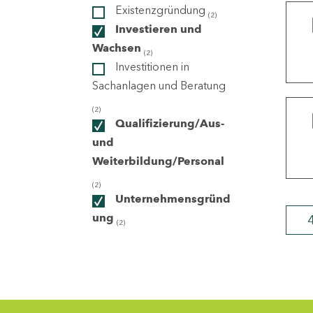
Existenzgründung
(2)
Investieren und
ndorte
Wachsen
(2)
Investitionen in
Sachanlagen und Beratung
(2)
Qualifizierung/Aus-
und
Weiterbildung/Personal
(2)
Unternehmensgründ
ung
(2)