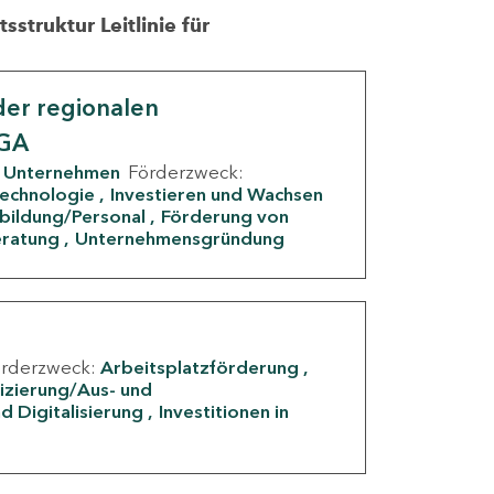
struktur Leitlinie für
er regionalen
IGA
Unternehmen
Förderzweck:
Technologie
Investieren und Wachsen
rbildung/Personal
Förderung von
eratung
Unternehmensgründung
örderzweck:
Arbeitsplatzförderung
fizierung/Aus- und
d Digitalisierung
Investitionen in
g