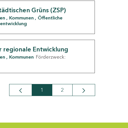
tädtischen Grüns (ZSP)
den
Kommunen
Öffentliche
entwicklung
r regionale Entwicklung
den
Kommunen
Förderzweck:
1
2
Seite
Seite