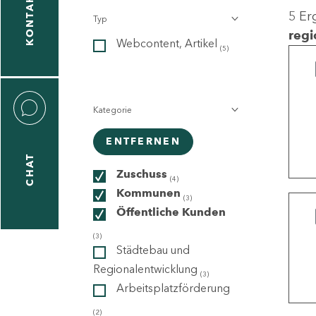
KONTAKT
5 Er
Typ
gen
regi
Webcontent, Artikel
n
(5)
Kategorie
ENTFERNEN
CHAT
icecenter
Zuschuss
(4)
Kommunen
(3)
Öffentliche Kunden
taktformular
(3)
Städtebau und
Regionalentwicklung
(3)
Arbeitsplatzförderung
erportal
(2)