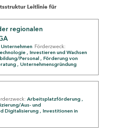
struktur Leitlinie für
er regionalen
IGA
Unternehmen
Förderzweck:
Technologie
Investieren und Wachsen
rbildung/Personal
Förderung von
eratung
Unternehmensgründung
örderzweck:
Arbeitsplatzförderung
fizierung/Aus- und
d Digitalisierung
Investitionen in
g