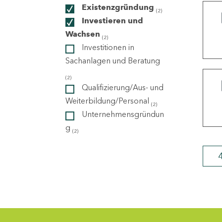
Existenzgründung
(2)
Investieren und
ndorte
Wachsen
(2)
Investitionen in
Sachanlagen und Beratung
(2)
Qualifizierung/Aus- und
Weiterbildung/Personal
(2)
Unternehmensgründun
g
(2)