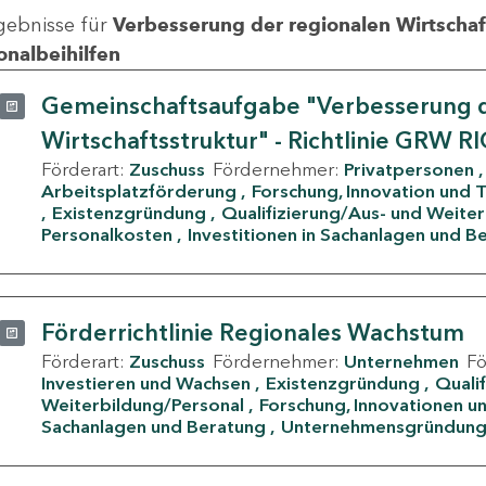
gebnisse für
Verbesserung der regionalen Wirtschafts
onalbeihilfen
Gemeinschaftsaufgabe "Verbesserung d
Wirtschaftsstruktur" - Richtlinie GRW R
Förderart:
Zuschuss
Fördernehmer:
Privatpersonen
Arbeitsplatzförderung
Forschung, Innovation und 
Existenzgründung
Qualifizierung/Aus- und Weite
Personalkosten
Investitionen in Sachanlagen und B
Förderrichtlinie Regionales Wachstum
Förderart:
Zuschuss
Fördernehmer:
Unternehmen
F
Investieren und Wachsen
Existenzgründung
Quali
Weiterbildung/Personal
Forschung, Innovationen un
Sachanlagen und Beratung
Unternehmensgründun