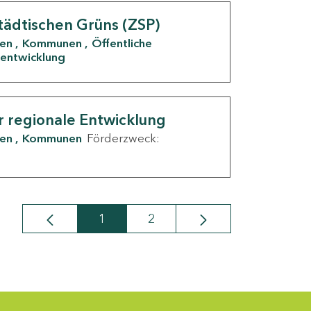
tädtischen Grüns (ZSP)
den
Kommunen
Öffentliche
entwicklung
r regionale Entwicklung
den
Kommunen
Förderzweck:
1
2
Seite
Seite