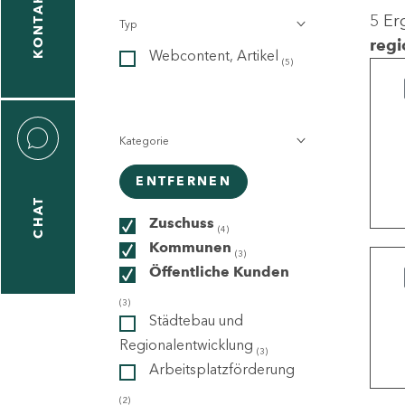
KONTAKT
5 Er
Typ
gen
regi
Webcontent, Artikel
n
(5)
Kategorie
ENTFERNEN
CHAT
icecenter
Zuschuss
(4)
Kommunen
(3)
Öffentliche Kunden
taktformular
(3)
Städtebau und
Regionalentwicklung
(3)
Arbeitsplatzförderung
erportal
(2)