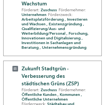
Wachstum
Förderart:
Zuschuss
Fördernehmer:
Unternehmen
Förderzweck:
Arbeitsplatzförderung
Investieren
und Wachsen
Existenzgründung
Qualifizierung/Aus- und
Weiterbildung/Personal
Forschung,
Innovationen und Digitalisierung
Investitionen in Sachanlagen und
Beratung
Unternehmensgründung
Zukunft Stadtgrün -
Verbesserung des
städtischen Grüns (ZSP)
Förderart:
Zuschuss
Fördernehmer:
Öffentliche Kunden
Kommunen
Öffentliche Unternehmen
Förderzweck:
Städtebau und