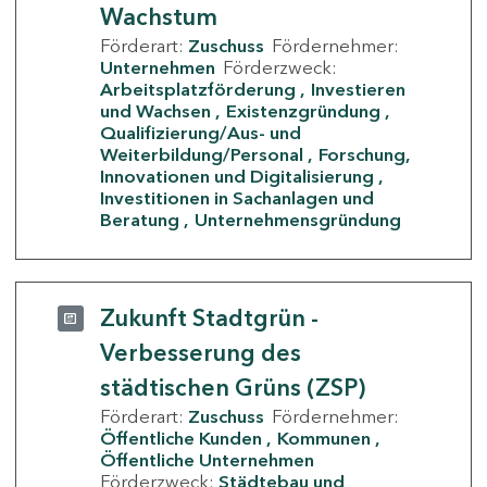
Wachstum
Förderart:
Zuschuss
Fördernehmer:
Unternehmen
Förderzweck:
Arbeitsplatzförderung
Investieren
und Wachsen
Existenzgründung
Qualifizierung/Aus- und
Weiterbildung/Personal
Forschung,
Innovationen und Digitalisierung
Investitionen in Sachanlagen und
Beratung
Unternehmensgründung
Zukunft Stadtgrün -
Verbesserung des
städtischen Grüns (ZSP)
Förderart:
Zuschuss
Fördernehmer:
Öffentliche Kunden
Kommunen
Öffentliche Unternehmen
Förderzweck:
Städtebau und