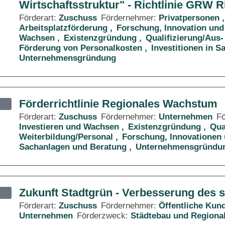
Wirtschaftsstruktur" - Richtlinie GRW 
Förderart:
Zuschuss
Fördernehmer:
Privatpersonen
Arbeitsplatzförderung
Forschung, Innovation und
Wachsen
Existenzgründung
Qualifizierung/Aus-
Förderung von Personalkosten
Investitionen in 
Unternehmensgründung
Förderrichtlinie Regionales Wachstum
Förderart:
Zuschuss
Fördernehmer:
Unternehmen
F
Investieren und Wachsen
Existenzgründung
Qua
Weiterbildung/Personal
Forschung, Innovationen 
Sachanlagen und Beratung
Unternehmensgründu
Zukunft Stadtgrün - Verbesserung des 
Förderart:
Zuschuss
Fördernehmer:
Öffentliche Kun
Unternehmen
Förderzweck:
Städtebau und Regiona