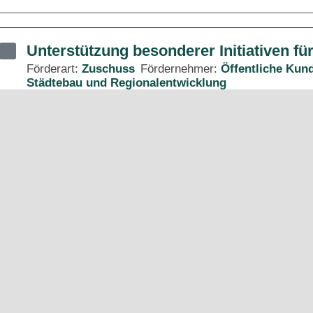
Unterstützung besonderer Initiativen fü
Förderart:
Zuschuss
Fördernehmer:
Öffentliche Kun
Städtebau und Regionalentwicklung
FRL RegioPlan - Förderung von Bebau
Flächennutzungsplänen (Regionale Pla
Fördernehmer:
Öffentliche Kunden
Kommunen
Fö
Regionalentwicklung
0 Einträge
Zeige 1 bis 5 von 5 Einträgen.