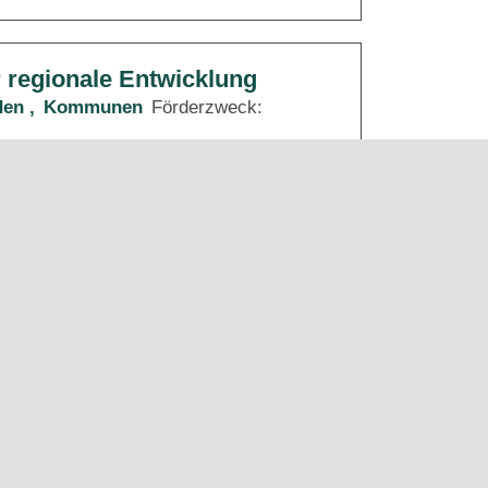
r regionale Entwicklung
den
Kommunen
Förderzweck:
ungsplänen und
nungsförderung)
rderzweck:
Städtebau und
1
Seite