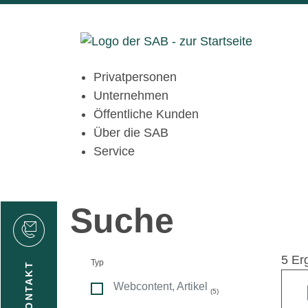
Privatpersonen
Unternehmen
Öffentliche Kunden
Über die SAB
Service
Suche
den
5 Er
Typ
KONTAKT
Webcontent, Artikel
(5)
gen