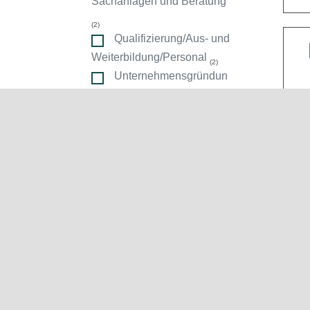
Sachanlagen und Beratung
ndorte
(2)
Qualifizierung/Aus- und
Weiterbildung/Personal
(2)
Unternehmensgründun
g
(2)
2