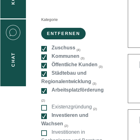
n
Kategorie
:
ENTFERNEN
Zuschuss
(4)
CHAT
Kommunen
(3)
icecenter
Öffentliche Kunden
(3)
Städtebau und
Regionalentwicklung
(3)
taktformular
Arbeitsplatzförderung
(2)
Existenzgründung
(2)
erportal
Investieren und
Wachsen
(2)
Investitionen in