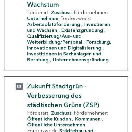
Wachstum
Förderart:
Zuschuss
Fördernehmer:
Unternehmen
Förderzweck:
Arbeitsplatzförderung
Investieren
und Wachsen
Existenzgründung
Qualifizierung/Aus- und
Weiterbildung/Personal
Forschung,
Innovationen und Digitalisierung
Investitionen in Sachanlagen und
Beratung
Unternehmensgründung
Zukunft Stadtgrün -
Verbesserung des
städtischen Grüns (ZSP)
Förderart:
Zuschuss
Fördernehmer:
Öffentliche Kunden
Kommunen
Öffentliche Unternehmen
Förderzweck:
Städtebau und