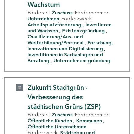
Wachstum
Förderart:
Zuschuss
Fördernehmer:
Unternehmen
Förderzweck:
Arbeitsplatzförderung
Investieren
und Wachsen
Existenzgründung
Qualifizierung/Aus- und
Weiterbildung/Personal
Forschung,
Innovationen und Digitalisierung
Investitionen in Sachanlagen und
Beratung
Unternehmensgründung
Zukunft Stadtgrün -
Verbesserung des
städtischen Grüns (ZSP)
Förderart:
Zuschuss
Fördernehmer:
Öffentliche Kunden
Kommunen
Öffentliche Unternehmen
Förderzweck:
Städtebau und