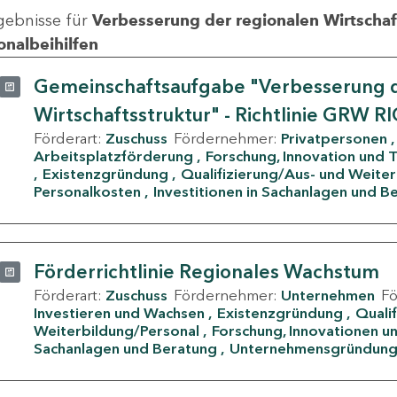
gebnisse für
Verbesserung der regionalen Wirtschafts
onalbeihilfen
Gemeinschaftsaufgabe "Verbesserung d
Wirtschaftsstruktur" - Richtlinie GRW R
Förderart:
Zuschuss
Fördernehmer:
Privatpersonen
Arbeitsplatzförderung
Forschung, Innovation und 
Existenzgründung
Qualifizierung/Aus- und Weite
Personalkosten
Investitionen in Sachanlagen und B
Förderrichtlinie Regionales Wachstum
Förderart:
Zuschuss
Fördernehmer:
Unternehmen
F
Investieren und Wachsen
Existenzgründung
Quali
Weiterbildung/Personal
Forschung, Innovationen un
Sachanlagen und Beratung
Unternehmensgründun