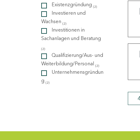
Existenzgründung
(2)
Investieren und
ndorte
Wachsen
(2)
Investitionen in
Sachanlagen und Beratung
(2)
Qualifizierung/Aus- und
Weiterbildung/Personal
(2)
Unternehmensgründun
g
(2)