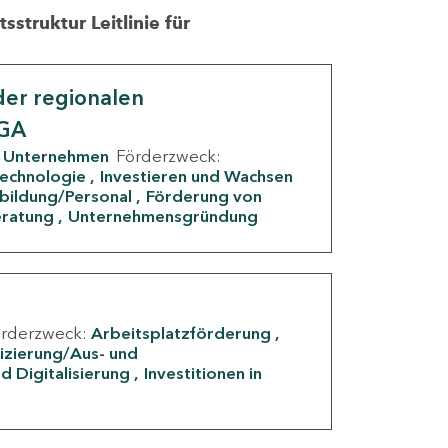
struktur Leitlinie für
er regionalen
IGA
Unternehmen
Förderzweck:
Technologie
Investieren und Wachsen
rbildung/Personal
Förderung von
eratung
Unternehmensgründung
örderzweck:
Arbeitsplatzförderung
fizierung/Aus- und
d Digitalisierung
Investitionen in
g