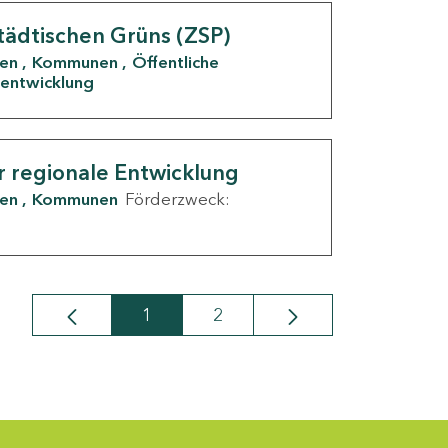
tädtischen Grüns (ZSP)
den
Kommunen
Öffentliche
entwicklung
r regionale Entwicklung
den
Kommunen
Förderzweck:
1
2
Seite
Seite