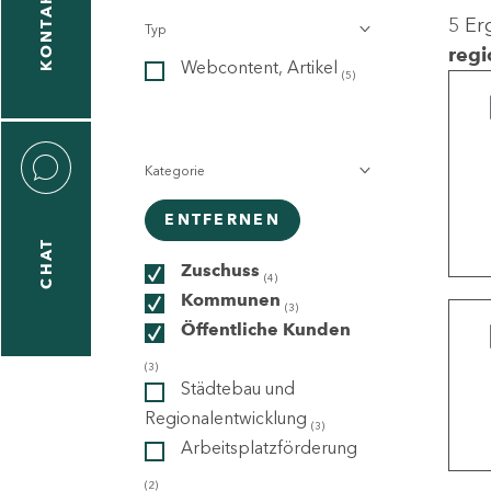
KONTAKT
5 Er
Typ
gen
regi
Webcontent, Artikel
n
(5)
Kategorie
ENTFERNEN
CHAT
icecenter
Zuschuss
(4)
Kommunen
(3)
Öffentliche Kunden
taktformular
(3)
Städtebau und
Regionalentwicklung
(3)
Arbeitsplatzförderung
erportal
(2)