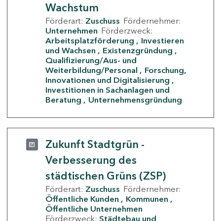
Wachstum
Förderart:
Zuschuss
Fördernehmer:
Unternehmen
Förderzweck:
Arbeitsplatzförderung
Investieren
und Wachsen
Existenzgründung
Qualifizierung/Aus- und
Weiterbildung/Personal
Forschung,
Innovationen und Digitalisierung
Investitionen in Sachanlagen und
Beratung
Unternehmensgründung
Zukunft Stadtgrün -
Verbesserung des
städtischen Grüns (ZSP)
Förderart:
Zuschuss
Fördernehmer:
Öffentliche Kunden
Kommunen
Öffentliche Unternehmen
Förderzweck:
Städtebau und