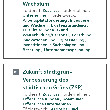
Wachstum
Förderart:
Zuschuss
Fördernehmer:
Unternehmen
Förderzweck:
Arbeitsplatzförderung
Investieren
und Wachsen
Existenzgründung
Qualifizierung/Aus- und
Weiterbildung/Personal
Forschung,
Innovationen und Digitalisierung
Investitionen in Sachanlagen und
Beratung
Unternehmensgründung
Zukunft Stadtgrün -
Verbesserung des
städtischen Grüns (ZSP)
Förderart:
Zuschuss
Fördernehmer:
Öffentliche Kunden
Kommunen
Öffentliche Unternehmen
Förderzweck:
Städtebau und