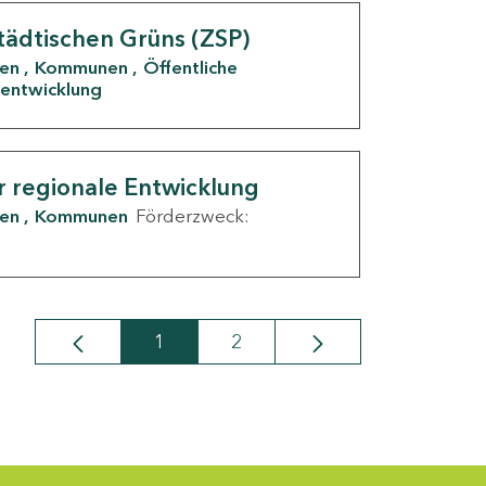
tädtischen Grüns (ZSP)
den
Kommunen
Öffentliche
entwicklung
r regionale Entwicklung
den
Kommunen
Förderzweck:
1
2
Seite
Seite