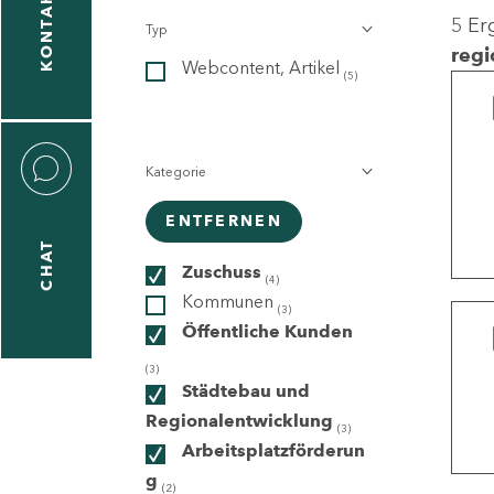
KONTAKT
5 Er
Typ
gen
regi
Webcontent, Artikel
n
(5)
Kategorie
ENTFERNEN
CHAT
icecenter
Zuschuss
(4)
Kommunen
(3)
Öffentliche Kunden
taktformular
(3)
Städtebau und
Regionalentwicklung
(3)
Arbeitsplatzförderun
erportal
g
(2)