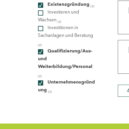
Existenzgründung
(2)
Investieren und
ndorte
Wachsen
(2)
Investitionen in
Sachanlagen und Beratung
(2)
Qualifizierung/Aus-
und
Weiterbildung/Personal
(2)
Unternehmensgründ
ung
(2)