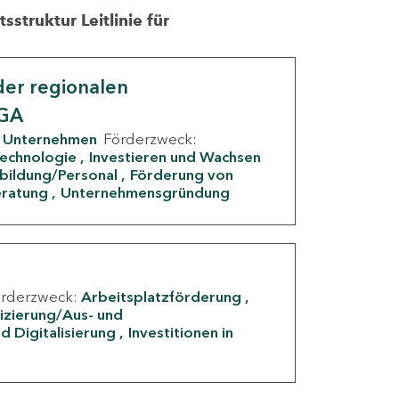
struktur Leitlinie für
er regionalen
IGA
Unternehmen
Förderzweck:
Technologie
Investieren und Wachsen
rbildung/Personal
Förderung von
eratung
Unternehmensgründung
örderzweck:
Arbeitsplatzförderung
fizierung/Aus- und
d Digitalisierung
Investitionen in
g