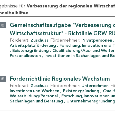
gebnisse für
Verbesserung der regionalen Wirtschafts
onalbeihilfen
Gemeinschaftsaufgabe "Verbesserung d
Wirtschaftsstruktur" - Richtlinie GRW R
Förderart:
Zuschuss
Fördernehmer:
Privatpersonen
Arbeitsplatzförderung
Forschung, Innovation und 
Existenzgründung
Qualifizierung/Aus- und Weite
Personalkosten
Investitionen in Sachanlagen und B
Förderrichtlinie Regionales Wachstum
Förderart:
Zuschuss
Fördernehmer:
Unternehmen
F
Investieren und Wachsen
Existenzgründung
Quali
Weiterbildung/Personal
Forschung, Innovationen un
Sachanlagen und Beratung
Unternehmensgründun