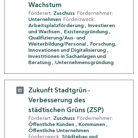
Wachstum
Förderart:
Zuschuss
Fördernehmer:
Unternehmen
Förderzweck:
Arbeitsplatzförderung
Investieren
und Wachsen
Existenzgründung
Qualifizierung/Aus- und
Weiterbildung/Personal
Forschung,
Innovationen und Digitalisierung
Investitionen in Sachanlagen und
Beratung
Unternehmensgründung
Zukunft Stadtgrün -
Verbesserung des
städtischen Grüns (ZSP)
Förderart:
Zuschuss
Fördernehmer:
Öffentliche Kunden
Kommunen
Öffentliche Unternehmen
Förderzweck:
Städtebau und